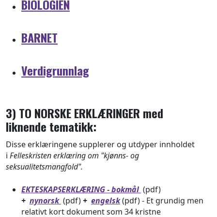
BIOLOGIEN
BARNET
Verdigrunnlag
3) TO NORSKE ERKLÆRINGER med
liknende tematikk:
Disse erklæringene supplerer og utdyper innholdet
i
Felleskristen erklæring om "kjønns- og
seksualitetsmangfold".
EKTESKAPSERKLÆRING - bokmål
(pdf)
+
nynorsk
(pdf)
+
engelsk
(pdf) - Et grundig men
relativt kort dokument som 34 kristne